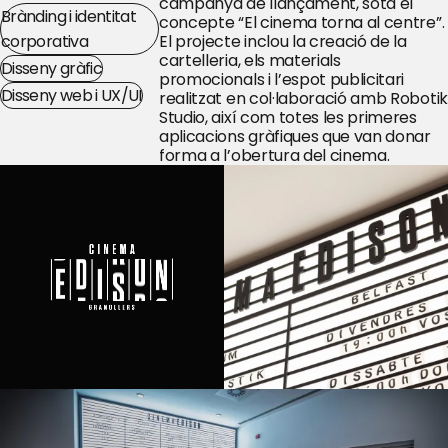
campanya de llançament, sota el
Brànding i identitat
concepte “El cinema torna al centre”.
corporativa
El projecte inclou la creació de la
cartelleria, els materials
Disseny gràfic
promocionals i l’espot publicitari
Disseny web i UX/UI
realitzat en col·laboració amb Robotik
Studio, així com totes les primeres
aplicacions gràfiques que van donar
forma a l’obertura del cinema.