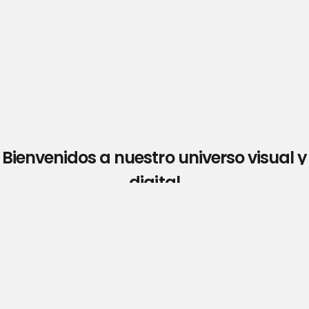
Bienvenidos a nuestro universo visual y
digital
Explora haciendo scroll
Explora haciendo scroll